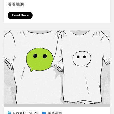
(DA/DS/DE/Stats)
看看地图！
打
工
Read More
人
不
知
道
下
一
步
怎
么
走？
我
们
一
起
找
找
方
Posted
August 5, 2026
关系观察