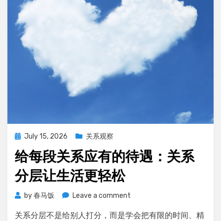
越
来
越
不
想
给
Fe
了
Posted
July 15, 2026
关系观察
on
给每段关系应有的待遇：关系
分层让生活更轻松
on
by
春马饭
Leave a comment
给
关系分层不是给别人打分，而是学会把有限的时间、精
每