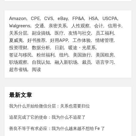
Amazon
CPE
CVS
eBay
FP&A
HSA
USCPA
Walgreens
交通
亲密关系
人性观察
会计
信用卡
关系分层
副业搞钱
医疗
友情与社交
员工福利
夏威夷
好书推荐
好用APP
工作体验
情绪管理
投资理财
数据分析
日剧
暖途・光星系
签证与移民
粉丝福利
纽约
美国旅行
美国租房
职场观察
自我认知
融入新职场
裁员
语言学习
超市省钱
阅读
最新文章
我为什么开始给微信分层：关系也需要归位
追星完成了它的使命：我为什么不追星了
善良不等于有求必应：我为什么越来越不想给 Fe 了