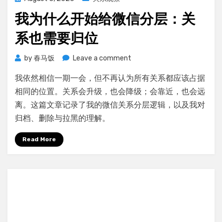
向。
on
我为什么开始给微信分层：关
系也需要归位
on
by
春马饭
Leave a comment
我
我依然相信一期一会，但不再认为所有关系都应该占据
为
什
相同的位置。关系会升级，也会降级；会靠近，也会远
么
离。这篇文章记录了我的微信关系分层逻辑，以及我对
开
归档、删除与拉黑的理解。
始
给
Read More
微
信
分
层：
关
系
也
需