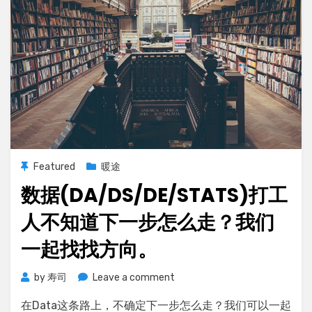
所
需
的
内
容？
Featured
暖途
数据(DA/DS/DE/STATS)打工
人不知道下一步怎么走？我们
一起找找方向。
on
by
寿司
Leave a comment
数
在Data这条路上，不确定下一步怎么走？我们可以一起
据