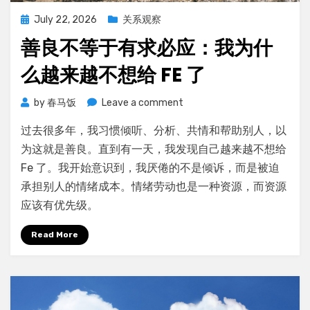
Posted
July 22, 2026
关系观察
on
善良不等于有求必应：我为什
么越来越不想给 FE 了
on
by
春马饭
Leave a comment
善
过去很多年，我习惯倾听、分析、共情和帮助别人，以
良
不
为这就是善良。直到有一天，我发现自己越来越不想给
等
Fe 了。我开始意识到，我厌倦的不是倾诉，而是被迫
于
承担别人的情绪成本。情绪劳动也是一种资源，而资源
有
应该有优先级。
求
必
Read More
应：
我
为
什
么