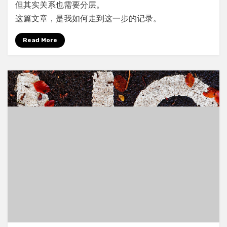
段
但其实关系也需要分层。
关
这篇文章，是我如何走到这一步的记录。
系
都
Read More
值
得
投
资：
关
系
也
需
要
分
层