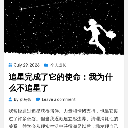
Posted
July 29, 2026
个人成长
on
追星完成了它的使命：我为什
么不追星了
on
by
春马饭
Leave a comment
追
我曾经通过追星获得陪伴、力量和情绪支持，也靠它度
星
完
过了许多低谷。但当我逐渐建立起边界、清理消耗性的
成
关系，并学会从现实生活中获得满足以后，我发现自己