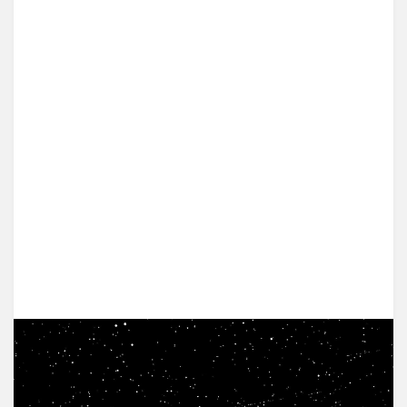
要
归
位