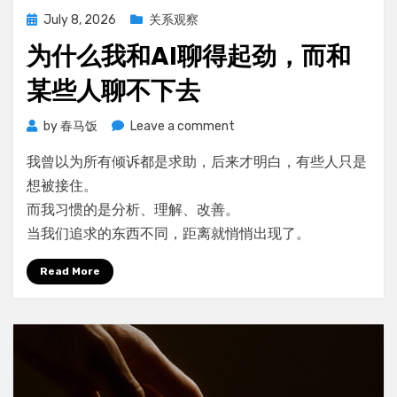
Posted
July 8, 2026
关系观察
on
为什么我和AI聊得起劲，而和
某些人聊不下去
on
by
春马饭
Leave a comment
为
我曾以为所有倾诉都是求助，后来才明白，有些人只是
什
么
想被接住。
我
而我习惯的是分析、理解、改善。
和
当我们追求的东西不同，距离就悄悄出现了。
AI
聊
Read More
得
起
劲，
而
和
某