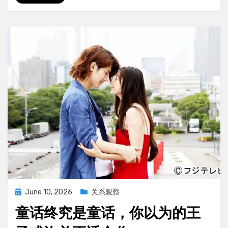
从
错
误
的
情
绪
里
走
出
来
了
Posted
June 10, 2026
关系观察
on
童话终究是童话，你以为的王