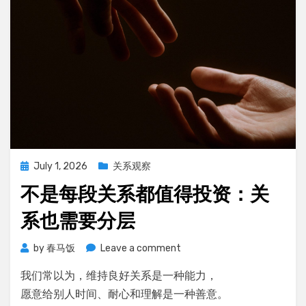
些
人
聊
不
下
去
Posted
July 1, 2026
关系观察
on
不是每段关系都值得投资：关
系也需要分层
on
by
春马饭
Leave a comment
不
我们常以为，维持良好关系是一种能力，
是
每
愿意给别人时间、耐心和理解是一种善意。