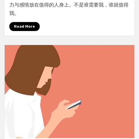
段
力与感情放在值得的人身上。不是谁需要我，谁就值得
关
我。
系
应
Read More
有
的
待
遇：
关
系
分
层
让
生
活
更
轻
松