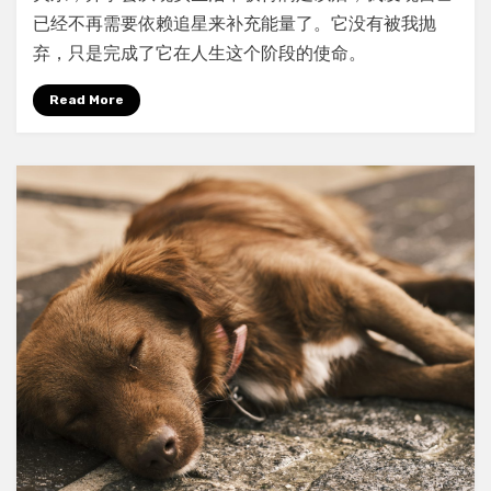
了
已经不再需要依赖追星来补充能量了。它没有被我抛
它
弃，只是完成了它在人生这个阶段的使命。
的
使
Read More
命：
我
为
什
么
不
追
星
了