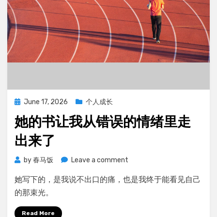
的
边
界
觉
醒
Posted
June 17, 2026
个人成长
on
她的书让我从错误的情绪里走
出来了
on
by
春马饭
Leave a comment
她
她写下的，是我说不出口的痛，也是我终于能看见自己
的
书
的那束光。
让
我
Read More