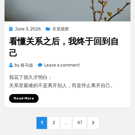
合
你
Posted
June 3, 2026
关系观察
on
看懂关系之后，我终于回到自
己
on
by
春马饭
Leave a comment
看
我花了很久才明白：
懂
关
关系里最难的不是离开别人，而是停止离开自己。
系
之
Read More
后，
我
Posts
终
PAGE
PAGE
PAGE
NEXT
1
2
…
47
于
pagination
PAGE
回