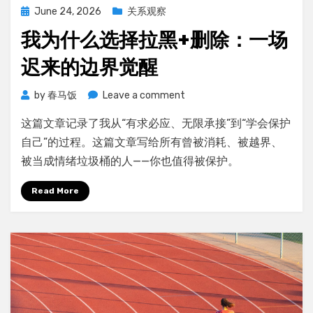
Posted
June 24, 2026
关系观察
on
我为什么选择拉黑+删除：一场
迟来的边界觉醒
on
by
春马饭
Leave a comment
我
这篇文章记录了我从“有求必应、无限承接”到“学会保护
为
什
自己”的过程。这篇文章写给所有曾被消耗、被越界、
么
被当成情绪垃圾桶的人——你也值得被保护。
选
择
Read More
拉
黑
+删
除：
一
场
迟
来