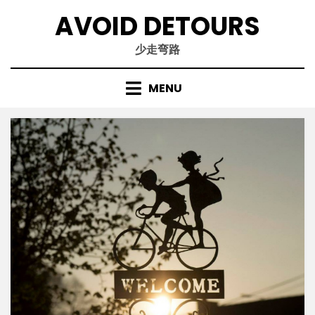
Skip
AVOID DETOURS
to
content
少走弯路
MENU