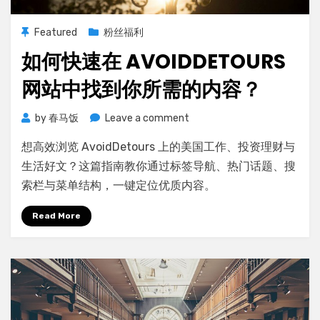
Featured
粉丝福利
如何快速在 AVOIDDETOURS
网站中找到你所需的内容？
on
by
春马饭
Leave a comment
如
想高效浏览 AvoidDetours 上的美国工作、投资理财与
何
快
生活好文？这篇指南教你通过标签导航、热门话题、搜
速
索栏与菜单结构，一键定位优质内容。
在
AvoidDetours
Read More
网
站
中
找
到
你