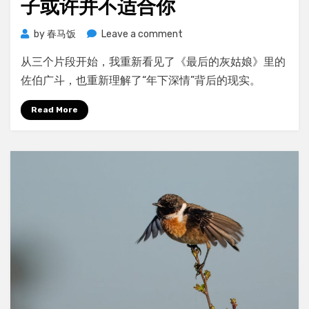
子或许并不适合你
on
by
春马饭
Leave a comment
童
从三个片段开始，我重新看见了《最后的灰姑娘》里的
话
终
佐伯广斗，也重新理解了“年下深情”背后的现实。
究
是
Read More
童
话，
你
以
为
的
王
子
或
许
并
不
适