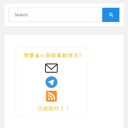
到
自
Search
己
for:
Search