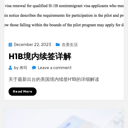
Posted
December 22, 2023
在美生活
on
H1B境内续签详解
on
by
寿司
Leave a comment
H1B
关于最新出台的美国境内续签H1B的详细解读
境
内
Read More
续
签
详
解