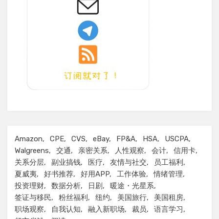
Amazon
CPE
CVS
eBay
FP&A
HSA
USCPA
Walgreens
交通
亲密关系
人性观察
会计
信用卡
关系分层
副业搞钱
医疗
友情与社交
员工福利
夏威夷
好书推荐
好用APP
工作体验
情绪管理
投资理财
数据分析
日剧
暖途・光星系
签证与移民
粉丝福利
纽约
美国旅行
美国租房
职场观察
自我认知
融入新职场
裁员
语言学习