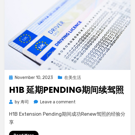
Posted
November 10, 2023
在美生活
on
H1B 延期PENDING期间续驾照
on
by
寿司
Leave a comment
H1B
H1B Extension Pending期间成功Renew驾照的经验分
延
期
享
Pending
期