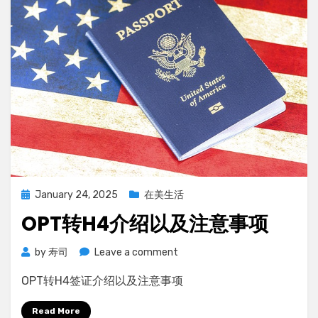
所
需
的
审
稿
经
验
Posted
January 24, 2025
在美生活
on
OPT转H4介绍以及注意事项
on
by
寿司
Leave a comment
OPT
OPT转H4签证介绍以及注意事项
转
H4
Read More
介