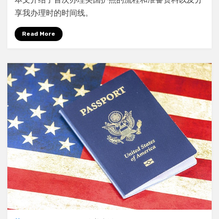
次
申
享我办理时的时间线。
请
美
Read More
国
护
照
指
南