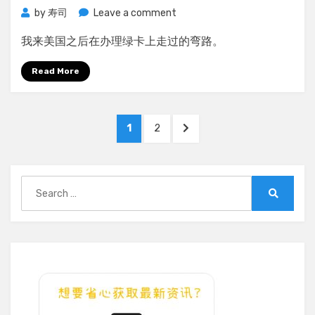
on
by
寿司
Leave a comment
我
我来美国之后在办理绿卡上走过的弯路。
在
美
Read More
国
办
绿
Posts
卡
PAGE
PAGE
NEXT
1
2
走
pagination
PAGE
过
的
Search
弯
for:
路
Search