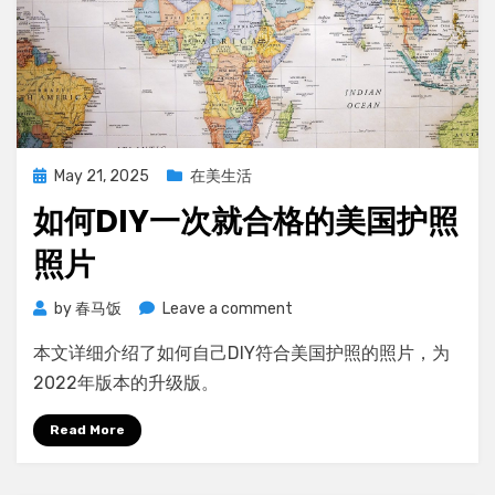
Posted
May 21, 2025
在美生活
on
如何DIY一次就合格的美国护照
照片
on
by
春马饭
Leave a comment
如
本文详细介绍了如何自己DIY符合美国护照的照片，为
何
DIY
2022年版本的升级版。
一
次
Read More
就
合