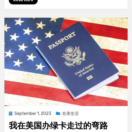
Read More
间
续
驾
照
Posted
September 1, 2023
在美生活
on
我在美国办绿卡走过的弯路