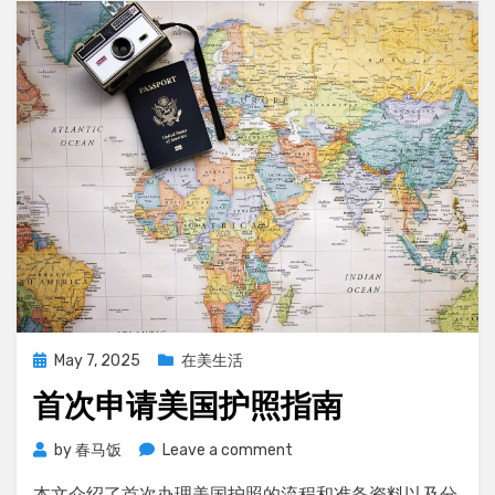
格
的
美
国
护
照
照
片
Posted
May 7, 2025
在美生活
on
首次申请美国护照指南
on
by
春马饭
Leave a comment
首
本文介绍了首次办理美国护照的流程和准备资料以及分