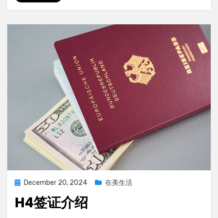
绍
以
及
注
意
事
项
Posted
December 20, 2024
在美生活
on
H4签证介绍