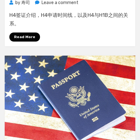
on
by
寿司
Leave a comment
H4
H4签证介绍，H4申请时间线，以及H4与H1B之间的关
签
证
系。
介
绍
Read More