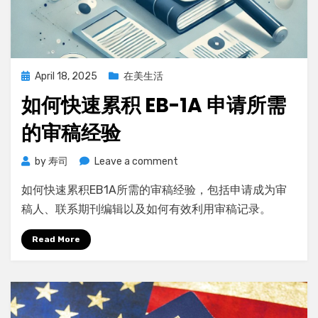
Posted
April 18, 2025
在美生活
on
如何快速累积 EB-1A 申请所需
的审稿经验
on
by
寿司
Leave a comment
如
如何快速累积EB1A所需的审稿经验，包括申请成为审
何
快
稿人、联系期刊编辑以及如何有效利用审稿记录。
速
累
Read More
积
EB-
1A
申
请