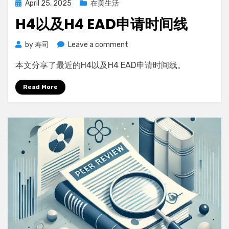
Posted
April 25, 2025
在美生活
on
H4以及H4 EAD申请时间线
on
by
寿司
Leave a comment
H4
本文分享了最近的H4以及H4 EAD申请时间线。
以
及
Read More
H4
EAD
申
请
时
间
线