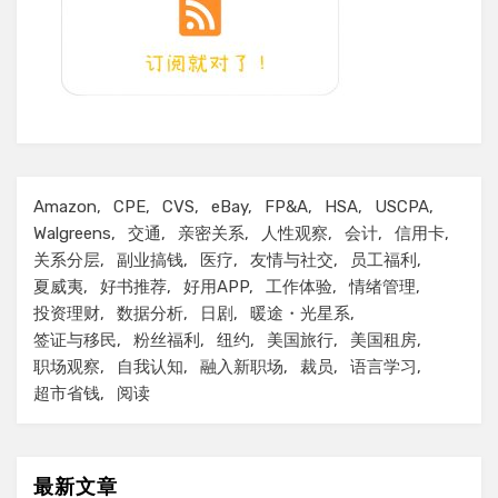
Amazon
CPE
CVS
eBay
FP&A
HSA
USCPA
Walgreens
交通
亲密关系
人性观察
会计
信用卡
关系分层
副业搞钱
医疗
友情与社交
员工福利
夏威夷
好书推荐
好用APP
工作体验
情绪管理
投资理财
数据分析
日剧
暖途・光星系
签证与移民
粉丝福利
纽约
美国旅行
美国租房
职场观察
自我认知
融入新职场
裁员
语言学习
超市省钱
阅读
最新文章