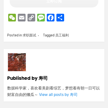
W
E
C
M
F
S
e
m
o
e
a
h
C
ail
p
ss
c
ar
Posted in
求职面试
Tagged
员工福利
h
y
a
e
e
at
Li
g
b
n
e
o
k
o
k
Published by
寿司
数据科学家，喜欢看美剧看综艺，梦想着有朝一日可以
财富自由的懒瓜～
View all posts by 寿司