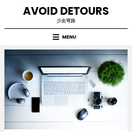
Skip
AVOID DETOURS
to
content
少走弯路
MENU