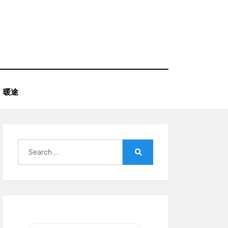
暖途
Search
for:
Search