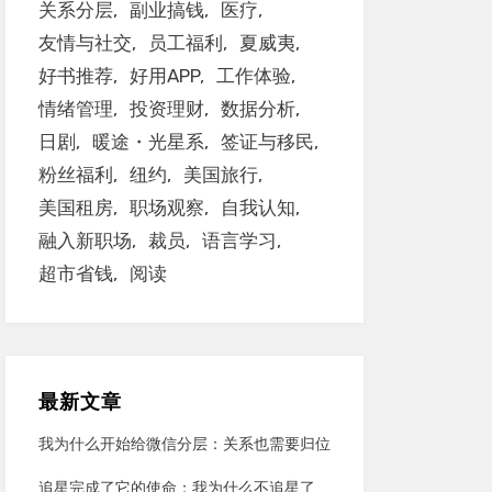
关系分层
副业搞钱
医疗
友情与社交
员工福利
夏威夷
好书推荐
好用APP
工作体验
情绪管理
投资理财
数据分析
日剧
暖途・光星系
签证与移民
粉丝福利
纽约
美国旅行
美国租房
职场观察
自我认知
融入新职场
裁员
语言学习
超市省钱
阅读
最新文章
我为什么开始给微信分层：关系也需要归位
追星完成了它的使命：我为什么不追星了