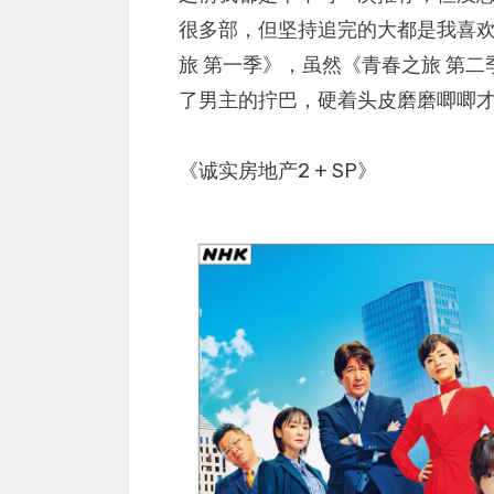
很多部，但坚持追完的大都是我喜
旅 第一季》，虽然《青春之旅 第
了男主的拧巴，硬着头皮磨磨唧唧
《诚实房地产2 + SP》