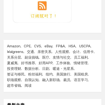
Amazon
CPE
CVS
eBay
FP&A
HSA
USCPA
Walgreens
交通
亲密关系
人性观察
会计
信用卡
关系分层
副业搞钱
医疗
友情与社交
员工福利
夏威夷
好书推荐
好用APP
工作体验
情绪管理
投资理财
数据分析
日剧
暖途・光星系
签证与移民
粉丝福利
纽约
美国旅行
美国租房
职场观察
自我认知
融入新职场
裁员
语言学习
超市省钱
阅读