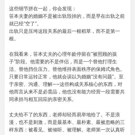
这些细节拼在一起，你会发现：
笹本夫妻的婚姻不是被出轨毁掉的，而是早在出轨之前
就已经“空了”。
出轨只是压垮这段关系的最后一根稻草，而不是第一
根。
在我看来，笹本丈夫的心理年龄停留在“被照顾的孩
子”阶段。他需要的不是伴侣，而是一个替他打理生
活、替他挡住压力、替他维持表面秩序的保姆式角色。
只要日常运转正常，他就会误以为婚姻“没有问题”。至
于亲密、沟通、理解——这些构成关系核心的东西，对
他而言从来不是必需品，他也没有能力经营一段需要共
同承担与相互回应的亲密关系。
丈夫给不了的东西，老师却轻而易举地给了。不是浪
漫，也不是刺激，而是最基本、最朴素、最被忽略的三
样东西：被看见、被倾听、被理解。老师第一次认真听