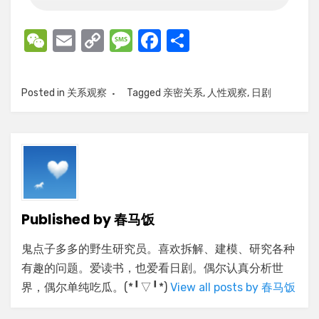
W
E
C
M
F
S
e
m
o
e
a
h
C
ail
p
ss
c
ar
Posted in
关系观察
Tagged
亲密关系
,
人性观察
,
日剧
h
y
a
e
e
at
Li
g
b
n
e
o
k
o
k
Published by
春马饭
鬼点子多多的野生研究员。喜欢拆解、建模、研究各种
有趣的问题。爱读书，也爱看日剧。偶尔认真分析世
界，偶尔单纯吃瓜。(*╹▽╹*)
View all posts by 春马饭