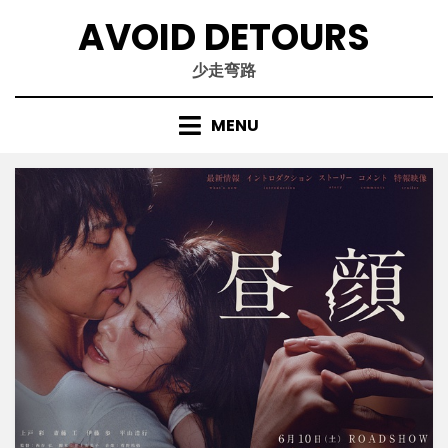
Skip
AVOID DETOURS
to
content
少走弯路
MENU