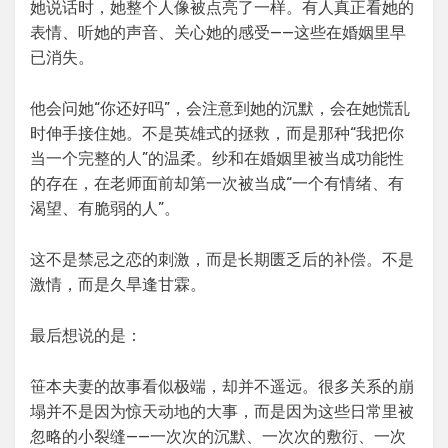
她说话时，她整个人像被点亮了一样。有人真正看她的
表情、听她的声音、关心她的感受——这些在婚姻里早
已消失。
他会问她“你还好吗”，会注意到她的沉默，会在她慌乱
时伸手接住她。不是英雄式的拯救，而是那种“我把你
当一个完整的人”的温柔。纱和在婚姻里被当成功能性
的存在，在老师面前却第一次被当成“一个有情绪、有
渴望、有脆弱的人”。
这不是禁忌之恋的刺激，而是长期匮乏后的补偿。不是
激情，而是久旱逢甘霖。
最后想说的是：
笹本夫妻的故事看似极端，却并不遥远。很多关系的崩
塌并不是因为惊天动地的大事，而是因为这些日常里被
忽略的小裂缝——一次次的沉默、一次次的敷衍、一次