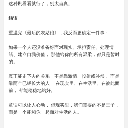
这种剧看看就行了，别太当真。
结语
重温完《最后的灰姑娘》，我反而更确定一件事：
如果一个人还没准备好面对现实、承担责任、处理情
绪、建立自我价值， 那他给你的所有温柔，都只是暂时
的。
真正能走下去的关系，不是靠激情、投射或补偿， 而是
靠两个已经长大的人， 在现实里、在生活里、在彼此面
前， 都能稳稳地站好。
童话可以让人心动， 但现实里，我们需要的不是王子，
而是一个能和你一起面对生活的人。