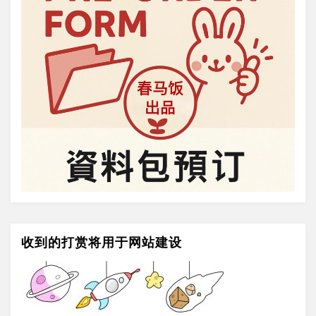
收到的打赏将用于网站建设