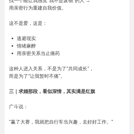
找一个能让我感觉“我不是废物”的人 →
用亲密行为重建自我价值。
这不是爱，这是：
逃避现实
情绪麻醉
用亲密关系当止痛药
这种人进入关系，不是为了“共同成长”，
而是为了“让我暂时不痛”。
三｜求婚那段，看似深情，其实满是红旗
广斗说：
“赢了大赛，我就把自行车当兴趣，去好好工作。”