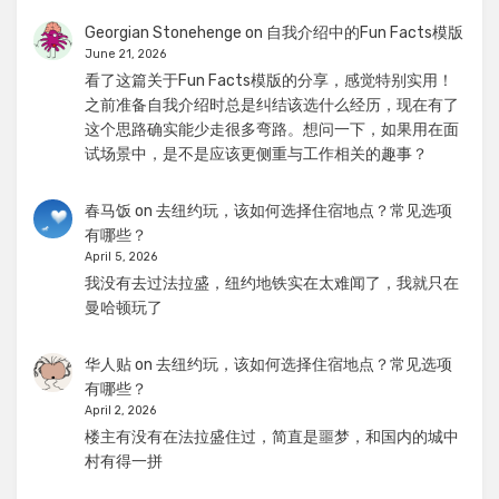
Georgian Stonehenge
on
自我介绍中的Fun Facts模版
June 21, 2026
看了这篇关于Fun Facts模版的分享，感觉特别实用！
之前准备自我介绍时总是纠结该选什么经历，现在有了
这个思路确实能少走很多弯路。想问一下，如果用在面
试场景中，是不是应该更侧重与工作相关的趣事？
春马饭
on
去纽约玩，该如何选择住宿地点？常见选项
有哪些？
April 5, 2026
我没有去过法拉盛，纽约地铁实在太难闻了，我就只在
曼哈顿玩了
华人贴
on
去纽约玩，该如何选择住宿地点？常见选项
有哪些？
April 2, 2026
楼主有没有在法拉盛住过，简直是噩梦，和国内的城中
村有得一拼