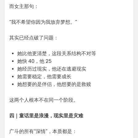
而女主那句：
“我不希望你因为我放弃梦想。”
其实已经点破了问题：
她比他更清楚，这段关系结构不对等
她快 40，他 25
她经历过现实，他还在逃避现实
她需要稳定，他需要成长
她想要的是伴侣，他想要的是救赎
这两个人根本不在同一个阶段。
四｜童话里是浪漫，现实里是灾难
广斗的所有“深情”，本质都是：