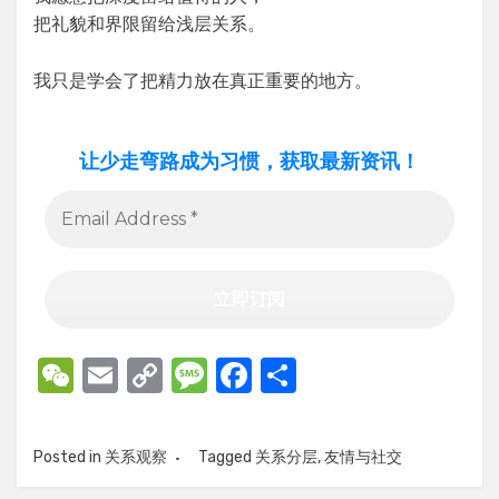
把礼貌和界限留给浅层关系。
我只是学会了把精力放在真正重要的地方。
让少走弯路成为习惯，获取最新资讯！
W
E
C
M
F
S
e
m
o
e
a
h
C
ail
p
ss
c
ar
Posted in
关系观察
Tagged
关系分层
,
友情与社交
h
y
a
e
e