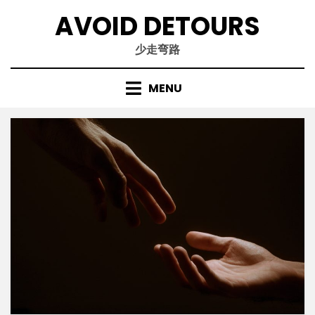
Skip
AVOID DETOURS
to
content
少走弯路
MENU