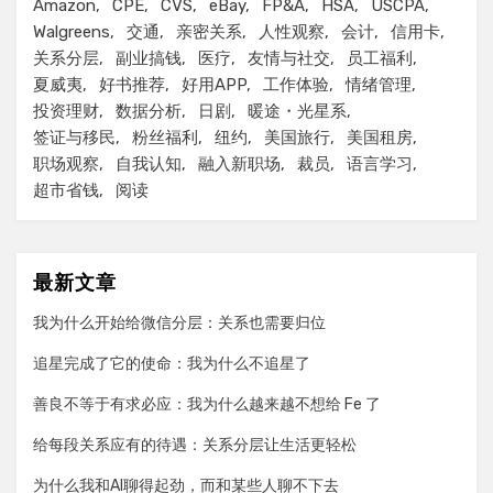
Amazon
CPE
CVS
eBay
FP&A
HSA
USCPA
Walgreens
交通
亲密关系
人性观察
会计
信用卡
关系分层
副业搞钱
医疗
友情与社交
员工福利
夏威夷
好书推荐
好用APP
工作体验
情绪管理
投资理财
数据分析
日剧
暖途・光星系
签证与移民
粉丝福利
纽约
美国旅行
美国租房
职场观察
自我认知
融入新职场
裁员
语言学习
超市省钱
阅读
最新文章
我为什么开始给微信分层：关系也需要归位
追星完成了它的使命：我为什么不追星了
善良不等于有求必应：我为什么越来越不想给 Fe 了
给每段关系应有的待遇：关系分层让生活更轻松
为什么我和AI聊得起劲，而和某些人聊不下去